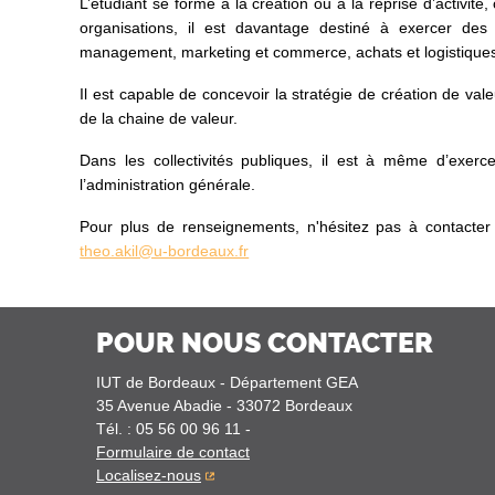
L’étudiant se forme à la création ou à la reprise d’activi
organisations, il est davantage destiné à exercer des
management, marketing et commerce, achats et logistiques.
Il est capable de concevoir la stratégie de création de val
de la chaine de valeur.
Dans les collectivités publiques, il est à même d’exerc
l’administration générale.
Pour plus de renseignements, n'hésitez pas à contacte
theo.akil@u-bordeaux.fr
POUR NOUS CONTACTER
IUT de Bordeaux - Département GEA
35 Avenue Abadie
-
33072
Bordeaux
Tél.
:
05 56 00 96 11
-
Formulaire de contact
Localisez-nous